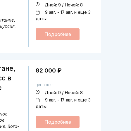
Дней: 9 / Ночей: 8
9 авг. - 17 авг. и еще 3
даты
итание,
курсия,
Подробнее
тане,
82 000 ₽
сс в
цена для:
е
Дней: 9 / Ночей: 8
9 авг. - 17 авг. и еще 3
даты
ное
ое
Подробнее
ие, йога-