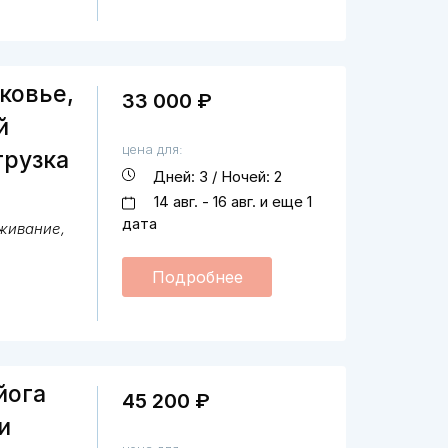
ковье,
33 000 ₽
й
цена для:
грузка
Дней: 3 / Ночей: 2
14 авг. - 16 авг. и еще 1
дата
оживание,
Подробнее
йога
45 200 ₽
и