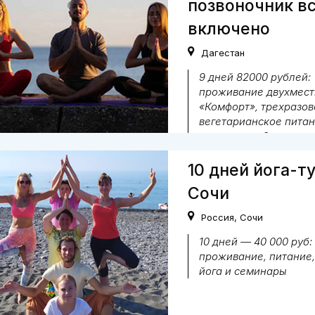
позвоночник в
включено
Дагестан
9 дней 82000 рублей:
проживание двухмест
«Комфорт», трехразов
вегетарианское питан
программа, 3 экскурси
трансферы.
10 дней йога-т
Вегетарианская
Сочи
Россия
,
Сочи
10 дней — 40 000 руб:
проживание, питание,
йога и семинары