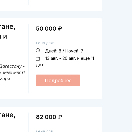
тане,
50 000 ₽
 и
цена для:
Дней: 8 / Ночей: 7
13 авг. - 20 авг. и еще 11
дат
Дагестану -
ичных мест!
 моря
Подробнее
тане,
82 000 ₽
цена для: