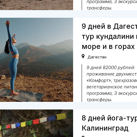
программа, 3 экскурси
трансферы.
Вегетарианская
9 дней в Дагес
тур кундалини 
море и в горах
Дагестан
9 дней 82000 рублей:
проживание двухмест
«Комфорт», трехразов
вегетарианское питан
программа, 3 экскурси
трансферы.
Вегетарианская
8 дней йога-ту
Калининград