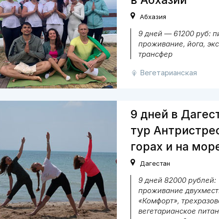
в Абхазии
Абхазия
9 дней — 61200 руб: п
проживание, йога, экс
трансфер
Вегетарианская
9 дней в Дагес
тур Антристре
горах и на мор
Дагестан
9 дней 82000 рублей:
проживание двухмест
«Комфорт», трехразов
вегетарианское питан