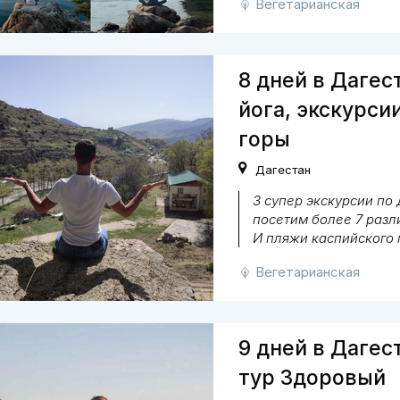
Вегетарианская
8 дней в Дагес
йога, экскурсии
горы
Дагестан
3 супер экскурсии по 
посетим более 7 разл
И пляжи каспийского
Вегетарианская
9 дней в Дагес
тур Здоровый