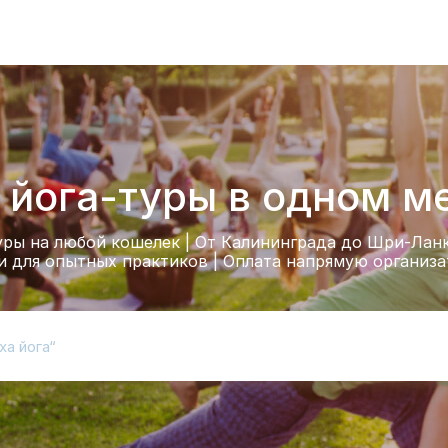
 йога-туры в одном м
ры на любой кошелек | От Калининграда до Шри-Ланк
 и для опытных практиков | Оплата напрямую организа