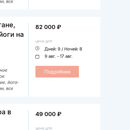
и, все
тане,
82 000 ₽
йоги на
цена для:
Дней: 9 / Ночей: 8
9 авг. - 17 авг.
ное
Подробнее
ое
ие, йога-
и, все
ра в
49 000 ₽
цена для: