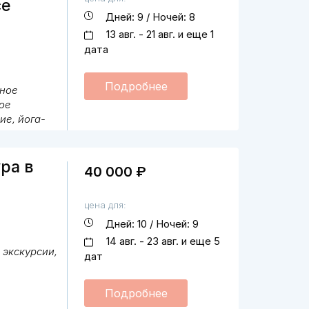
се
Дней: 9 / Ночей: 8
13 авг. - 21 авг. и еще 1
дата
Подробнее
ное
ое
ие, йога-
и, все
ура в
40 000 ₽
цена для:
Дней: 10 / Ночей: 9
14 авг. - 23 авг. и еще 5
 экскурсии,
дат
Подробнее