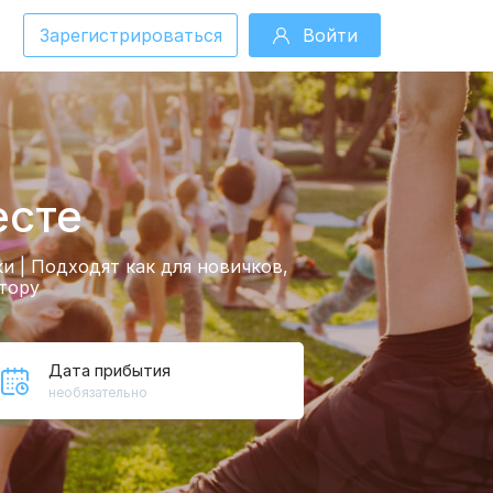
Зарегистрироваться
Войти
есте
и | Подходят как для новичков,
тору
Дата прибытия
необязательно