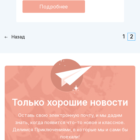
Подробнее
1
2
Назад
Только хорошие новости
Оставь свою электронную почту, и мы дадим
знать, когда появится что-то новое и классное.
Делимся Приключениями, в которые мы и сами бы
поехали!