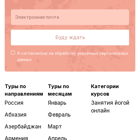
Буду ждать
Я согласен(на) на обработку
указанных персональных
данных
Туры по
Туры по
Категории
направлениям
месяцам
курсов
Россия
Январь
Занятия йогой
онлайн
Абхазия
Февраль
Азербайджан
Март
Армения
Апрель