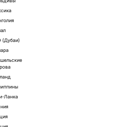
льдивы
сика
голия
ал
 (Дубаи)
ара
шельские
рова
ланд
липпины
и-Ланка
ния
ция
ция