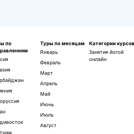
ы по
Туры по месяцам
Категории курсо
правлениям
Январь
Занятия йогой
сия
онлайн
Февраль
азия
Март
рбайджан
Апрель
ения
Май
оруссия
Июнь
ан
Июль
дивосток
Август
тнам