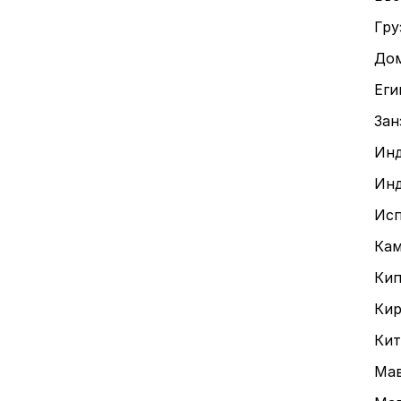
Гру
До
Еги
Зан
Ин
Инд
Исп
Ка
Ки
Кир
Кит
Ма