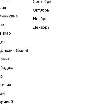
Сентябрь
зия
Октябрь
миникана
Ноябрь
пет
Декабрь
зибар
дия
онезия (Бали)
ания
мбоджа
пр
гизия
ай
врикий