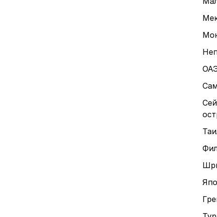
Ма
Мек
Мон
Неп
ОАЭ
Сам
Сей
ост
Таи
Фи
Шр
Япо
Гре
Тур