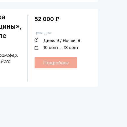
ра
52 000 ₽
щины»,
цена для:
ле
Дней: 9 / Ночей: 8
10 сент. - 18 сент.
трансфер,
 йога,
Подробнее