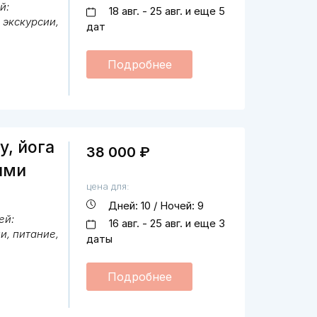
й:
18 авг. - 25 авг. и еще 5
 экскурсии,
дат
Подробнее
у, йога
38 000 ₽
ями
цена для:
Дней: 10 / Ночей: 9
ей:
16 авг. - 25 авг. и еще 3
и, питание,
даты
Подробнее