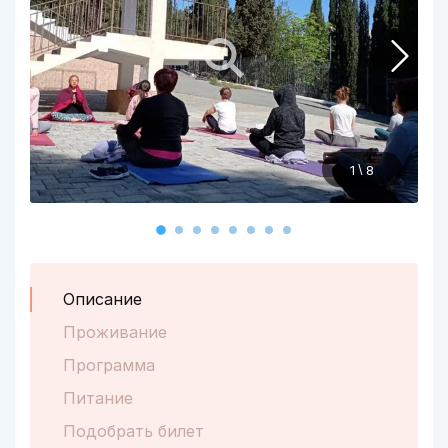
\
1
8
Описание
Проживание
Программа
Питание
Подобрать билет