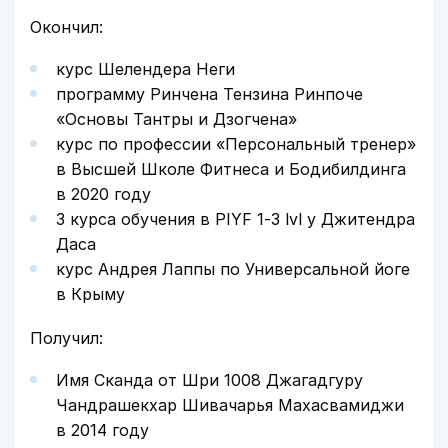
Окончил:
курс Шелендера Неги
программу Ринчена Тензина Ринпоче
«Основы Тантры и Дзогчена»
курс по профессии «Персональный тренер»
в Высшей Школе Фитнеса и Бодибилдинга
в 2020 году
3 курса обучения в PIYF 1-3 lvl у Джитендра
Даса
курс Андрея Лаппы по Универсальной йоге
в Крыму
Получил:
Имя Сканда от Шри 1008 Джагадгуру
Чандрашекхар Шивачарья Махасвамиджи
в 2014 году