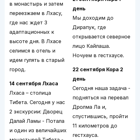
в монастырь и затем
день
переезжаем в Лхасу,
Мы доходим до
где нас ждет 3
Дирапук, где
адаптационных к
открывается северное
высоте дня. В Лхасе
лицо Кайлаша.
селимся в отель и
Ночуем в гестхаусе.
идем гулять в старый
город.
22 сентября Кора 2
день
14 сентября Лхаса
Сегодня наша задача -
Лхаса – столица
подняться на перевал
Тибета. Сегодня у нас
Дролма Ла и,
2 экскурсии: Дворец
спустившись, пройти
Далай Ламы - Потала
11 километров до
и один из величайших
гестхауса.
монастырей Тибета -