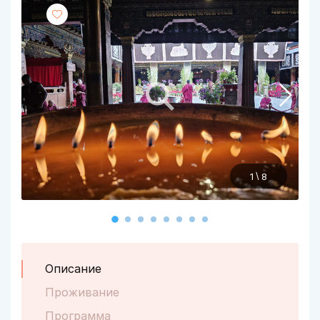
\
1
8
Описание
Проживание
Программа